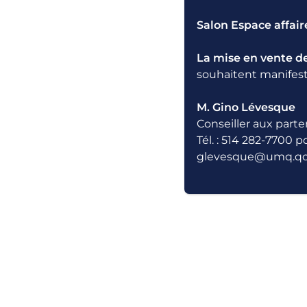
Salon Espace affair
La mise en vente de
souhaitent manifest
AN
M. Gino Lévesque
Conseiller aux part
Tél. : 514 282-7700 p
glevesque@umq.qc