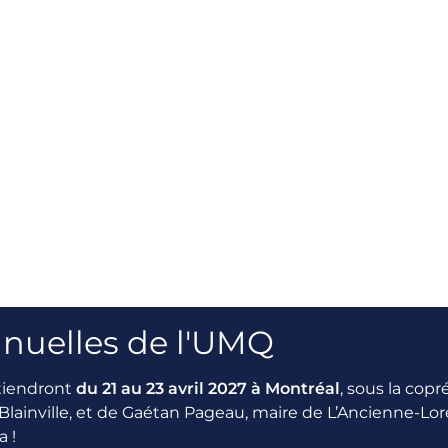
nnuelles de l'UMQ
er-Antoine Lalande
 tiendront
du 21 au 23 avril 2027 à Montréal
, sous la cop
e de Saint-Colomban
Blainville, et de Gaétan Pageau, maire de L’Ancienne-Lor
 !