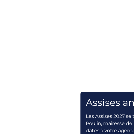
Assises a
Xavi
Les Assises 2027 se
Mair
Poulin, mairesse de 
dates à votre agenda