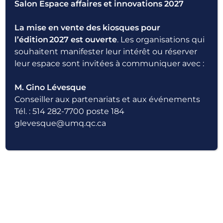
Salon Espace affaires et innovations 2027
porttitor. Duis vehicula elementum convallis.
Vestibulum aliquet mauris at pharetra
La mise en vente des kiosques pour
scelerisque. In lobortis nec ex non viverra.
l’édition 2027 est ouverte
. Les organisations qui
souhaitent manifester leur intérêt ou réserver
leur espace sont invitées à communiquer avec :
Sed ut
M. Gino Lévesque
Conseiller aux partenariats et aux événements
perspiciatis
Tél. : 514 282-7700 poste 184
glevesque@umq.qc.ca
unde omnis iste
natus error sit
voluptatem